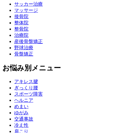
サッカー治療
マッサージ
接骨院
整体院
整骨院
治療院
産後骨盤矯正
野球治療
骨盤矯正
お悩み別メニュー
アキレス腱
ぎっくり腰
スポーツ障害
ヘルニア
めまい
ゆがみ
交通事故
冷え性
肩こり