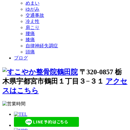
めまい
ゆがみ
交通事故
冷え性
肩こり
腰痛
膝痛
自律神経失調症
頭痛
ブログ
〒320-0857 栃
木県宇都宮市鶴田１丁目３−３１
アクセ
スはこちら