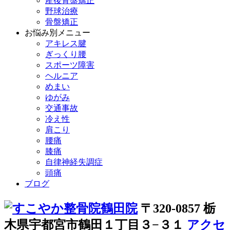
産後骨盤矯正
野球治療
骨盤矯正
お悩み別メニュー
アキレス腱
ぎっくり腰
スポーツ障害
ヘルニア
めまい
ゆがみ
交通事故
冷え性
肩こり
腰痛
膝痛
自律神経失調症
頭痛
ブログ
〒320-0857 栃
木県宇都宮市鶴田１丁目３−３１
アクセ