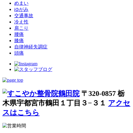
めまい
ゆがみ
交通事故
冷え性
肩こり
腰痛
膝痛
自律神経失調症
頭痛
〒320-0857 栃
木県宇都宮市鶴田１丁目３−３１
アクセ
スはこちら